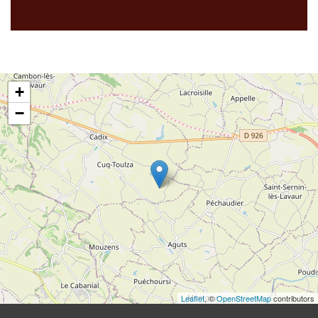
+
−
Leaflet
, ©
OpenStreetMap
contributors